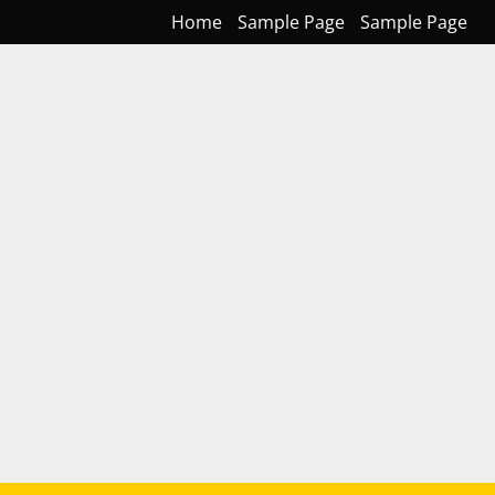
Home
Sample Page
Sample Page