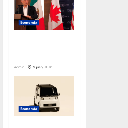
Economía
Empresarios mexicanos
plantean blindar al T-MEC
frente a nuevos aranceles de
EU
admin
9 julio, 2026
Economía
México acelera hacia el