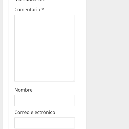
a
t
Comentario
*
i
o
n
Nombre
Correo electrónico