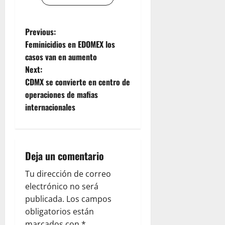
P
Previous:
Feminicidios en EDOMEX los
o
casos van en aumento
Next:
s
CDMX se convierte en centro de
t
operaciones de mafias
internacionales
n
a
Deja un comentario
v
Tu dirección de correo
i
electrónico no será
g
publicada.
Los campos
obligatorios están
marcados con
*