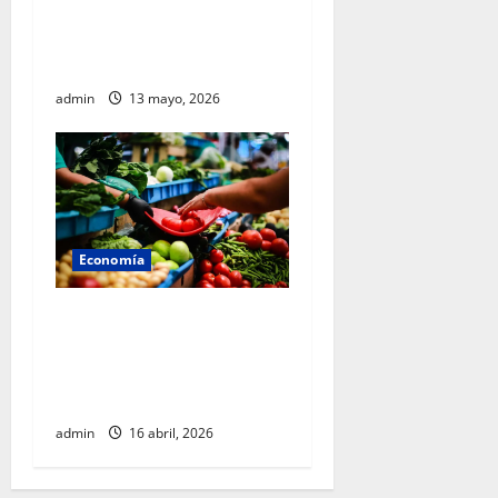
futuro: Sheinbaum presenta
Olinia, el nuevo vehículo
eléctrico nacional
admin
13 mayo, 2026
Economía
Gobierno federal mantiene
control inflacionario y
refuerza medidas para
cuidar la economía familiar
admin
16 abril, 2026