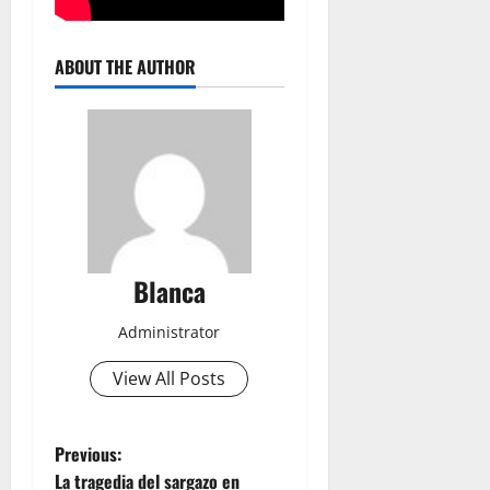
ABOUT THE AUTHOR
Blanca
Administrator
View All Posts
P
Previous:
La tragedia del sargazo en