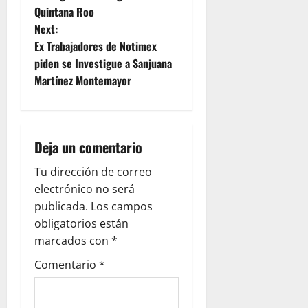
o
Quintana Roo
Next:
s
Ex Trabajadores de Notimex
t
piden se Investigue a Sanjuana
Martínez Montemayor
n
a
Deja un comentario
v
Tu dirección de correo
i
electrónico no será
g
publicada.
Los campos
obligatorios están
a
marcados con
*
t
Comentario
*
i