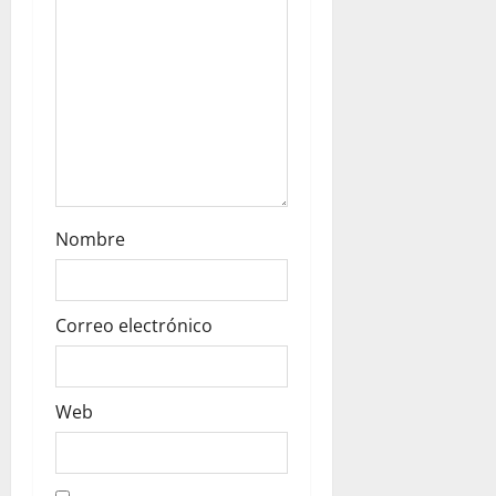
o
n
Nombre
Correo electrónico
Web