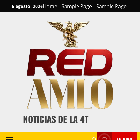
Skip
Home
Sample Page
Sample Page
6 agosto, 2026
to
content
NOTICIAS DE LA 4T
EN VIVO