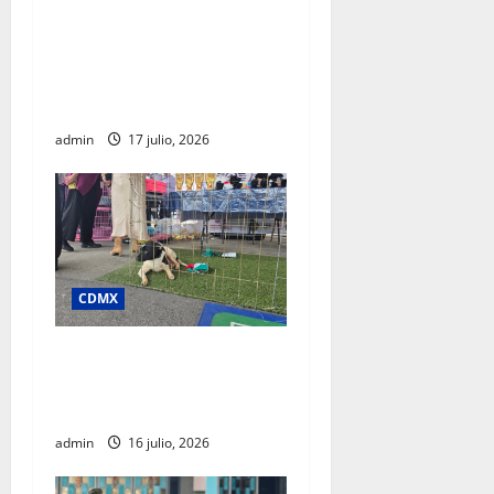
Clara Brugada destaca
impacto económico y
turístico del Mundial 2026
en la Ciudad de México
admin
17 julio, 2026
CDMX
SSC realiza jornada de
adopción en la Glorieta de
Insurgentes
admin
16 julio, 2026