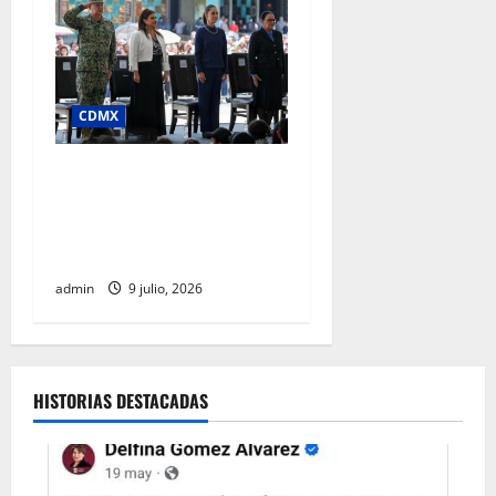
CDMX
Clara Brugada afirma que
junio registró la cifra más
baja de homicidios en 15
años, en pleno Mundial
admin
9 julio, 2026
HISTORIAS DESTACADAS