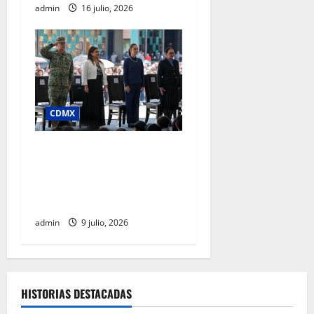
admin
16 julio, 2026
CDMX
Clara Brugada afirma que
junio registró la cifra más
baja de homicidios en 15
años, en pleno Mundial
admin
9 julio, 2026
HISTORIAS DESTACADAS