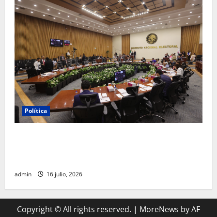
Política
INE aprueba multa contra México Tiene Vida por
participación de ministros de culto en su proceso de
registro
admin
16 julio, 2026
Copyright © All rights reserved.
|
MoreNews
by AF