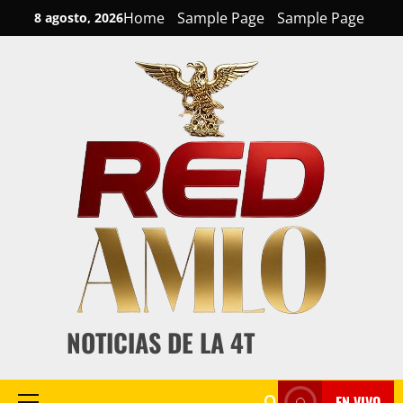
Skip
Home
Sample Page
Sample Page
8 agosto, 2026
to
content
NOTICIAS DE LA 4T
EN VIVO