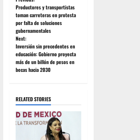
P
Productores y transportistas
o
toman carreteras en protesta
por falta de soluciones
s
gubernamentales
t
Next:
Inversión sin precedentes en
n
educación: Gobierno proyecta
más de un billón de pesos en
a
becas hacia 2030
v
i
RELATED STORIES
g
a
t