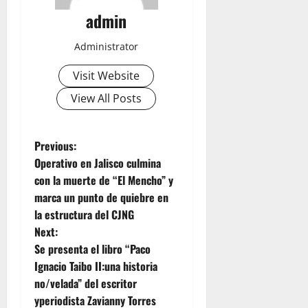
admin
Administrator
Visit Website
View All Posts
P
Previous:
Operativo en Jalisco culmina
o
con la muerte de “El Mencho” y
marca un punto de quiebre en
s
la estructura del CJNG
t
Next:
Se presenta el libro “Paco
n
Ignacio Taibo II:una historia
no/velada” del escritor
a
yperiodista Zavianny Torres