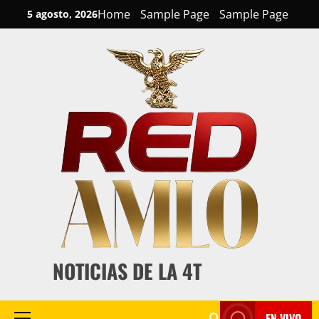
Skip
Home
Sample Page
Sample Page
5 agosto, 2026
to
content
NOTICIAS DE LA 4T
EN VIVO